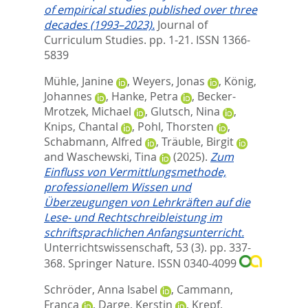
of empirical studies published over three
decades (1993–2023).
Journal of
Curriculum Studies. pp. 1-21.
ISSN 1366-
5839
Mühle, Janine
,
Weyers, Jonas
,
König,
Johannes
,
Hanke, Petra
,
Becker-
Mrotzek, Michael
,
Glutsch, Nina
,
Knips, Chantal
,
Pohl, Thorsten
,
Schabmann, Alfred
,
Träuble, Birgit
and
Waschewski, Tina
(2025).
Zum
Einfluss von Vermittlungsmethode,
professionellem Wissen und
Überzeugungen von Lehrkräften auf die
Lese- und Rechtschreibleistung im
schriftsprachlichen Anfangsunterricht.
Unterrichtswissenschaft, 53 (3). pp. 337-
368.
Springer Nature. ISSN 0340-4099
Schröder, Anna Isabel
,
Cammann,
Franca
,
Darge, Kerstin
,
Krepf,