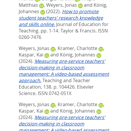
Matthias
,
Weyers, Jonas
and
König,
Johannes
(2022).
How to promote
student teachers’ research knowledge
and skills online.
Journal of Education for
Teaching. pp. 1-14.
Taylor & Francis. ISSN
0260-7476
Weyers, Jonas
,
Kramer, Charlotte
,
Kaspar, Kai
and
König, Johannes
(2024).
Measuring pre-service teachers’
decision-making in classroom
management: A video-based assessment
approach.
Teaching and Teacher
Education, 138. p. 104426.
Elsevier
Science. ISSN 0742-051X
Weyers, Jonas
,
Kramer, Charlotte
,
Kaspar, Kai
and
König, Johannes
(2024).
Measuring pre-service teachers’
decision-making in classroom
management: A video-based assessment