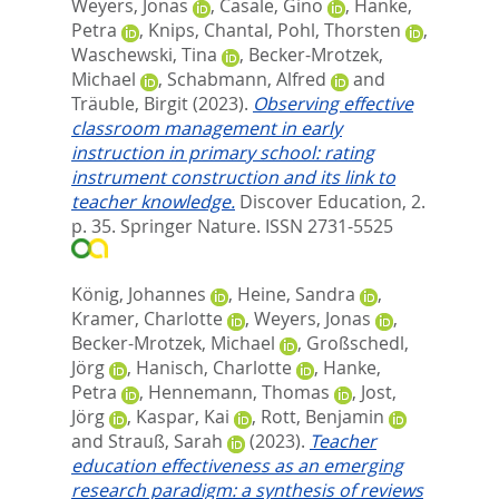
Weyers, Jonas
,
Casale, Gino
,
Hanke,
Petra
,
Knips, Chantal
,
Pohl, Thorsten
,
Waschewski, Tina
,
Becker-Mrotzek,
Michael
,
Schabmann, Alfred
and
Träuble, Birgit
(2023).
Observing effective
classroom management in early
instruction in primary school: rating
instrument construction and its link to
teacher knowledge.
Discover Education, 2.
p. 35.
Springer Nature. ISSN 2731-5525
König, Johannes
,
Heine, Sandra
,
Kramer, Charlotte
,
Weyers, Jonas
,
Becker-Mrotzek, Michael
,
Großschedl,
Jörg
,
Hanisch, Charlotte
,
Hanke,
Petra
,
Hennemann, Thomas
,
Jost,
Jörg
,
Kaspar, Kai
,
Rott, Benjamin
and
Strauß, Sarah
(2023).
Teacher
education effectiveness as an emerging
research paradigm: a synthesis of reviews