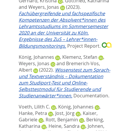
Gerhard, Kristina
,
Gottfried, Katharina
and
Weyers, Jonas
(2023).
Fachübergreifende und fachspezifische
Kompetenzen der Absolvent*innen des
Lehramtsstudiums im Sommersemester
2020 an der Universität zu Köln.
Ergebnisse des ZuS – Lehrer*innen-
Bildungsmonitorings.
Project Report.
König, Johannes
,
Klemenz, Stefan
,
Weyers, Jonas
and
Bremerich-Vos,
Albert
(2022).
Wissenstest zum Sprach-
und Textverständnis – Dokumentation
zum Studiport-Test und Online-
Selbsttestmodul für Studierende und
Studienanwärter*innen.
Documentation.
Voeth, Lilith C.
,
König, Johannes
,
Hanke, Petra
,
Jost, Jörg
,
Kaiser,
Gabriele
,
Rott, Benjamin
,
Berking,
Katharina
,
Heine, Sandra
,
Johnen,