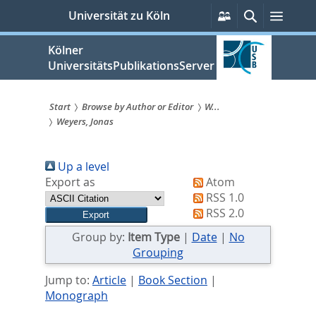
zum
Persönliche
Suche
Menü
Universität zu Köln
Services
Inhalt
springen
Kölner
UniversitätsPublikationsServer
Start
Browse by Author or Editor
W...
Weyers, Jonas
Sie
sind
Up a level
hier:
Export as
Atom
RSS 1.0
RSS 2.0
Group by:
Item Type
|
Date
|
No
Grouping
Jump to:
Article
|
Book Section
|
Monograph