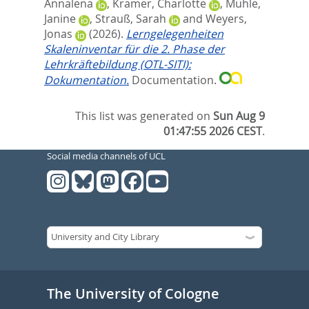
Annalena
,
Kramer, Charlotte
,
Mühle,
Janine
,
Strauß, Sarah
and
Weyers,
Jonas
(2026).
Lerngelegenheiten
Skaleninventar für die 2. Phase der
Lehrkräftebildung (OTL-SITI):
Dokumentation.
Documentation.
This list was generated on
Sun Aug 9
01:47:55 2026 CEST
.
Social media channels of UCL
The University of Cologne