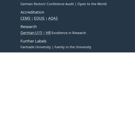
German Rectors' Conference Audit
Open to the World
Accreditation
CEMS
EQUIS
AQAS
Research
German U15
HR
Excellence in Research
Further Labels
Fairtrade University
Family in the University