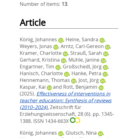
Number of items:
13
.
Article
König, Johannes
,
Heine, Sandra
,
Weyers, Jonas
,
Arntz, Carl-Gereon
,
Kramer, Charlotte
,
Strauß, Sarah
,
Gerhard, Kristina
,
Mühle, Janine
,
Engartner, Tim
,
Großschedl, Jörg
,
Hanisch, Charlotte
,
Hanke, Petra
,
Hennemann, Thomas
,
Jost, Jörg
,
Kaspar, Kai
and
Rott, Benjamin
(2025).
Effectiveness of interventions in
teacher education: Synthesis of reviews
(2010–2024).
Zeitschrift für
Erziehungswissenschaft, 28 (6). pp. 1345-
1388.
ISSN 1434-663X
König, Johannes
,
Glutsch, Nina
,