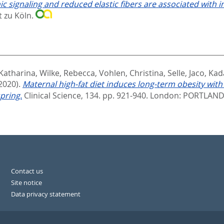
c signaling and reduced elastic fibers are associated with i
t zu Köln.
 Katharina
,
Wilke, Rebecca
,
Vohlen, Christina
,
Selle, Jaco
,
Kad
2020).
Maternal high-fat diet induces long-term obesity wi
pring.
Clinical Science, 134. pp. 921-940.
London: PORTLAND 
Contact us
Site notice
Data privacy statement