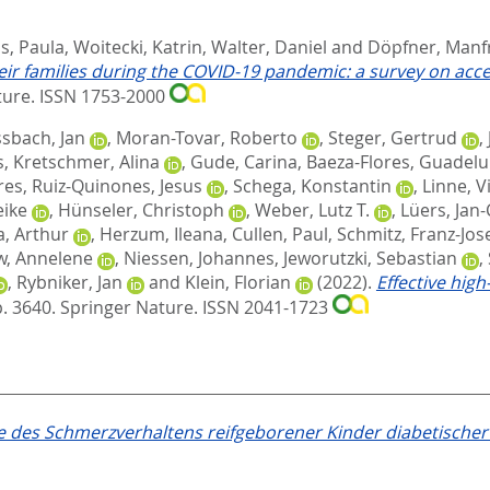
s, Paula
,
Woitecki, Katrin
,
Walter, Daniel
and
Döpfner, Manf
ir families during the COVID-19 pandemic: a survey on acce
ture. ISSN 1753-2000
sbach, Jan
,
Moran-Tovar, Roberto
,
Steger, Gertrud
,
s
,
Kretschmer, Alina
,
Gude, Carina
,
Baeza-Flores, Guadel
res
,
Ruiz-Quinones, Jesus
,
Schega, Konstantin
,
Linne, V
eike
,
Hünseler, Christoph
,
Weber, Lutz T.
,
Lüers, Jan-
, Arthur
,
Herzum, Ileana
,
Cullen, Paul
,
Schmitz, Franz-Jos
, Annelene
,
Niessen, Johannes
,
Jeworutzki, Sebastian
,
,
Rybniker, Jan
and
Klein, Florian
(2022).
Effective hig
p. 3640.
Springer Nature. ISSN 2041-1723
 des Schmerzverhaltens reifgeborener Kinder diabetischer 