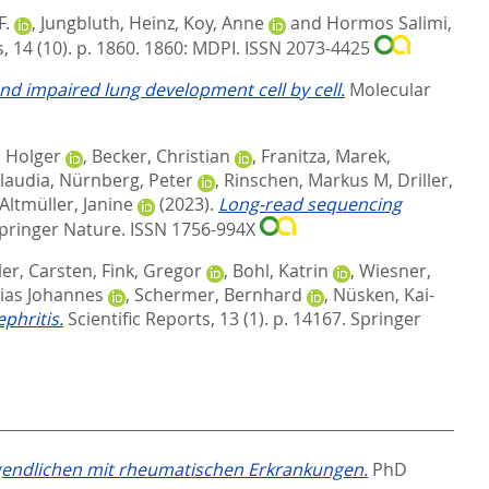
F.
,
Jungbluth, Heinz
,
Koy, Anne
and
Hormos Salimi,
 14 (10). p. 1860.
1860: MDPI. ISSN 2073-4425
d impaired lung development cell by cell.
Molecular
, Holger
,
Becker, Christian
,
Franitza, Marek
,
laudia
,
Nürnberg, Peter
,
Rinschen, Markus M
,
Driller,
Altmüller, Janine
(2023).
Long-read sequencing
pringer Nature. ISSN 1756-994X
ler, Carsten
,
Fink, Gregor
,
Bohl, Katrin
,
Wiesner,
hias Johannes
,
Schermer, Bernhard
,
Nüsken, Kai-
phritis.
Scientific Reports, 13 (1). p. 14167.
Springer
gendlichen mit rheumatischen Erkrankungen.
PhD