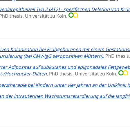
olarepithelzell Typ 2 (AT2) - spezifischen Deletion von Krüp
PhD thesis, Universität zu Köln.
tiven Kolonisation bei Frühgeborenen mit einem Gestation
risierung (bei CMV-IgG seropositiven Müttern).
PhD thesis,
ierter Adipositas auf subkutanes und epigonadales Fettge
tt-/Hochzucker-Diäten.
PhD thesis, Universität zu Köln.
rztherapie bei Kindern unter vier Jahren an der Uniklinik K
en der intrauterinen Wachstumsretardierung auf die langfri