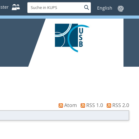
Suche
ster
Suche
Sprache
in
wechseln
KUPS
Atom
RSS 1.0
RSS 2.0