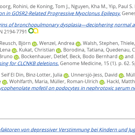
oorg, Rohini
,
de Koning, Tom J.
,
Nguyen, Kha M.
,
Yip, Paul S. 
on in GOSR2-Related Progressive Myoclonus Epilepsy.
Genes,
igins of bronchopulmonary dysplasia—deciphering normal an
SN 2194-7791
Reusch, Björn
,
Wenzel, Andrea
,
Walsh, Stephen
,
Thiele
-Lena
,
Kukat, Christian
,
Borodina, Tatiana
,
Quedenau, C
 Bruno
,
Bockenhauer, Detlef
,
Beck, Bodo Bernhard
and
ing for CLCNKB deletions.
Genome Medicine, 15 (1). p. 62.
S
Seif El Din
,
Binz-Lotter, Julia
,
Unnersjö-Jess, David
,
Mül
e
,
Wohlfarth, Maria
,
Müller, Roman-Ulrich
,
Hackl, Matt
mycophenolate mofetil on podocytes in nephrotoxic serum ne
ofaktoren von depressiver Verstimmung bei Kindern und Ju