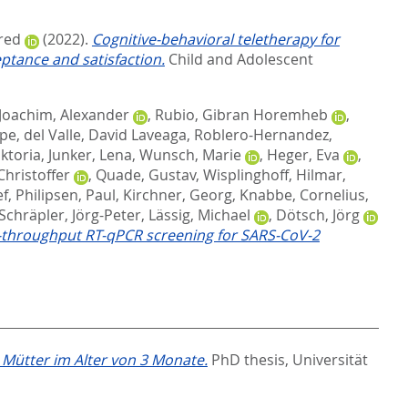
red
(2022).
Cognitive-behavioral teletherapy for
ptance and satisfaction.
Child and Adolescent
Joachim, Alexander
,
Rubio, Gibran Horemheb
,
upe
,
del Valle, David Laveaga
,
Roblero-Hernandez,
iktoria
,
Junker, Lena
,
Wunsch, Marie
,
Heger, Eva
,
Christoffer
,
Quade, Gustav
,
Wisplinghoff, Hilmar
,
ef
,
Philipsen, Paul
,
Kirchner, Georg
,
Knabbe, Cornelius
,
Schräpler, Jörg-Peter
,
Lässig, Michael
,
Dötsch, Jörg
h-throughput RT-qPCR screening for SARS-CoV-2
Mütter im Alter von 3 Monate.
PhD thesis, Universität