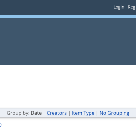
Login
Regi
Group by:
Date
|
Creators
|
Item Type
|
No Grouping
0