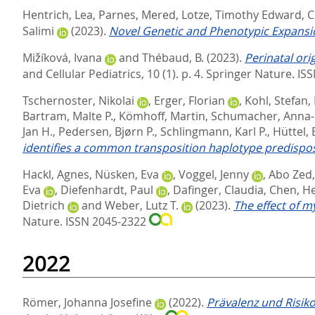
Hentrich, Lea
,
Parnes, Mered
,
Lotze, Timothy Edward
,
C
Salimi
(2023).
Novel Genetic and Phenotypic Expansi
Mižíková, Ivana
and
Thébaud, B.
(2023).
Perinatal or
and Cellular Pediatrics, 10 (1). p. 4.
Springer Nature. IS
Tschernoster, Nikolai
,
Erger, Florian
,
Kohl, Stefan
,
Bartram, Malte P.
,
Kömhoff, Martin
,
Schumacher, Anna
Jan H.
,
Pedersen, Bjørn P.
,
Schlingmann, Karl P.
,
Hüttel,
identifies a common transposition haplotype predispos
Hackl, Agnes
,
Nüsken, Eva
,
Voggel, Jenny
,
Abo Zed, 
Eva
,
Diefenhardt, Paul
,
Dafinger, Claudia
,
Chen, H
Dietrich
and
Weber, Lutz T.
(2023).
The effect of 
Nature. ISSN 2045-2322
2022
Römer, Johanna Josefine
(2022).
Prävalenz und Risik