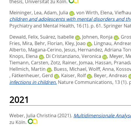
thesis, Universität zu Köln.
Meininger, Lea
,
Adam, Julia
,
von Wirth, Elena
,
Viefhau
children and adolescents with mental disorders and the
Psychiatry and Mental Health, 16 (1). p. 61.
Springer Na
Dewald, Felix
,
Suárez, Isabelle
,
Johnen, Ronja
,
Gros
Fries, Mira
,
Behr, Florian
,
Kley, Joao
,
Lingnau, Andrea
Alberto
,
Magana-Cerino, Jesus
,
Hernandez, Adriana Tor
Knops, Elena
,
Di Cristanziano, Veronica
,
Meyer, M
Tiemann, Carsten
,
Zotz, Rainer
,
Jomaa, Hassan
,
Pranada
Hellmich, Martin
,
Buess, Michael
,
Wolff, Anna
,
Kossow
,
Fätkenheuer, Gerd
,
Kaiser, Rolf
,
Beyer, Andreas
infections in children.
Nature Communications, 13 (1). 
2021
Weber, Julia Christina
(2021).
Multidimensionale Analyse
zu Köln.