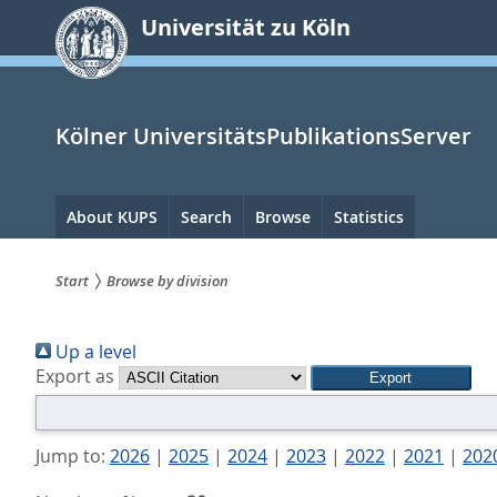
zum
Universität zu Köln
Inhalt
springen
Kölner UniversitätsPublikationsServer
Hauptnavigation
About KUPS
Search
Browse
Statistics
Start
Browse by division
Sie
Up a level
sind
Export as
hier:
Jump to:
2026
|
2025
|
2024
|
2023
|
2022
|
2021
|
202