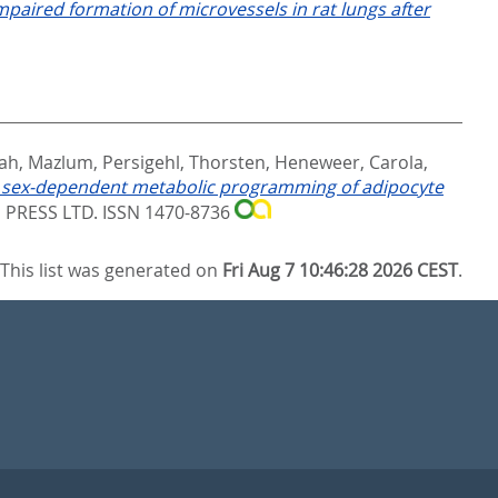
mpaired formation of microvessels in rat lungs after
ah, Mazlum
,
Persigehl, Thorsten
,
Heneweer, Carola
,
th sex-dependent metabolic programming of adipocyte
PRESS LTD. ISSN 1470-8736
This list was generated on
Fri Aug 7 10:46:28 2026 CEST
.