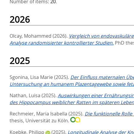
Number of items:
20
.
2026
Olcay, Mohammed
(2026).
Vergleich von endovaskuläre
Analyse randomisierter kontrollierter Studien.
PhD thes
2025
Sgonina, Lisa Marie
(2025).
Der Einfluss maternalen Übe
Untersuchung an humanem Plazentagewebe sowie feta
Nathan, Luisa
(2025).
Auswirkungen einer Ernährungsin
des Hippocampus weiblicher Ratten im späteren Leben
Rechmeier, Maria Isabella
(2025).
Die funktionelle Rol
thesis, Universität zu Köln.
Koebke, Philipp
(2025).
Longitudinale Analyse der Kn