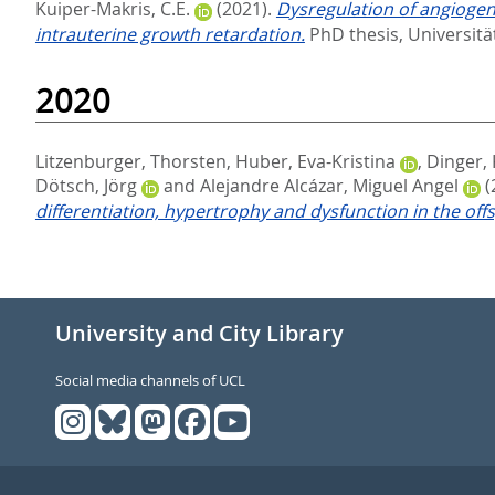
Kuiper-Makris, C.E.
(2021).
Dysregulation of angiogeni
intrauterine growth retardation.
PhD thesis, Universitä
2020
Litzenburger, Thorsten
,
Huber, Eva-Kristina
,
Dinger,
Dötsch, Jörg
and
Alejandre Alcázar, Miguel Angel
(
differentiation, hypertrophy and dysfunction in the offs
University and City Library
Social media channels of UCL