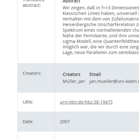
Abstract
abstract:
Wir zeigen, daß in f<=3 Dimensione
klassischen Limes haben, universell 
Verhalten mit dem von Zufallsmatrix
Heisenbergsche Unschärferelation zu
Spektrum eines normalleitenden chao
Nähe der Fermikante, und ihre unive
sigma-Modell, eine Quantenfeldtheor
möglich war, die wir durch eine sor
Lage, neue Parallelen zum semiklas
Creators:
Creators
Email
Müller, Jan
jan.mueller@uni-koeln.
URN:
urn:nbn:de:hbz:38-19475
Date:
2007