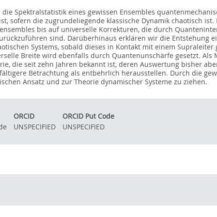
n die Spektralstatistik eines gewissen Ensembles quantenmechanis
ist, sofern die zugrundeliegende klassische Dynamik chaotisch ist.
ensembles bis auf universelle Korrekturen, die durch Quanteninte
rückzuführen sind. Darüberhinaus erklären wir die Entstehung ei
tischen Systems, sobald dieses in Kontakt mit einem Supraleiter g
rselle Breite wird ebenfalls durch Quantenunschärfe gesetzt. Als
ie, die seit zehn Jahren bekannt ist, deren Auswertung bisher ab
gfältigere Betrachtung als entbehrlich herausstellen. Durch die ge
sischen Ansatz und zur Theorie dynamischer Systeme zu ziehen.
ORCID
ORCID Put Code
de
UNSPECIFIED
UNSPECIFIED