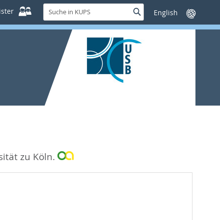
Suche
ster
Suche
Sprache
in
wechseln
KUPS
sität zu Köln.