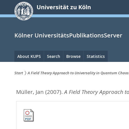
zum
Universität zu Köln
Inhalt
springen
Kölner UniversitätsPublikationsServer
Hauptnavigation
About KUPS
Search
Browse
Statistics
Start
A Field Theory Approach to Universality in Quantum Chaos
Sie
Müller, Jan
(2007).
A Field Theory Approach t
sind
hier: