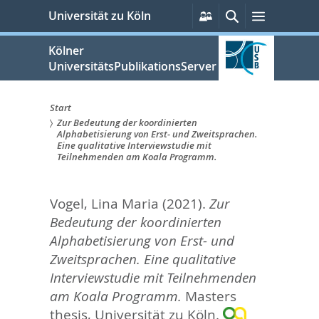
zum
Persönliche
Suche
Menü
Universität zu Köln
Services
Inhalt
springen
Kölner
UniversitätsPublikationsServer
Start
Zur Bedeutung der koordinierten
Sie
Alphabetisierung von Erst- und Zweitsprachen.
Eine qualitative Interviewstudie mit
sind
Teilnehmenden am Koala Programm.
hier:
Vogel, Lina Maria
(2021).
Zur
Bedeutung der koordinierten
Alphabetisierung von Erst- und
Zweitsprachen. Eine qualitative
Interviewstudie mit Teilnehmenden
am Koala Programm.
Masters
thesis, Universität zu Köln.