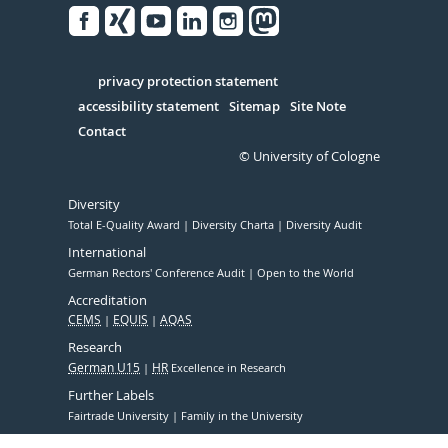
Facebook
Xing
Youtube
Linked
Instagram
in
Serivce
privacy protection statement
accessibility statement
Sitemap
Site Note
Contact
© University of Cologne
Diversity
Total E-Quality Award
Diversity Charta
Diversity Audit
International
German Rectors' Conference Audit
Open to the World
Accreditation
CEMS
EQUIS
AQAS
Research
German U15
HR
Excellence in Research
Further Labels
Fairtrade University
Family in the University