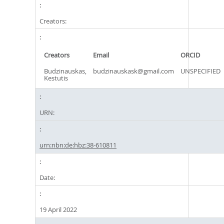
Creators:
Creators
Email
ORCID
Budzinauskas,
budzinauskask@gmail.com
UNSPECIFIED
Kestutis
URN:
urn:nbn:de:hbz:38-610811
Date:
19 April 2022