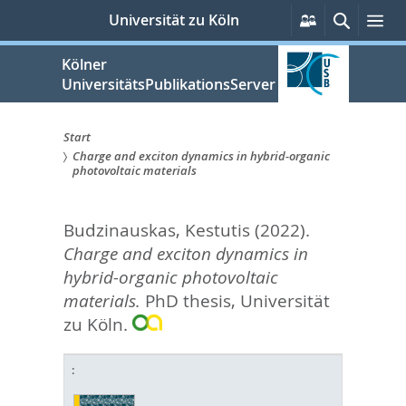
zum
Persönliche
Suche
Me
Universität zu Köln
Services
Inhalt
springen
Kölner
UniversitätsPublikationsServer
Start
Charge and exciton dynamics in hybrid-organic
Sie
photovoltaic materials
sind
Budzinauskas, Kestutis
(2022).
hier:
Charge and exciton dynamics in
hybrid-organic photovoltaic
materials.
PhD thesis, Universität
zu Köln.