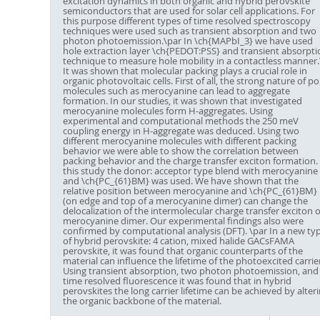
excitation dynamics in both organic and hybrid perovskite
semiconductors that are used for solar cell applications. For
this purpose different types of time resolved spectroscopy
techniques were used such as transient absorption and two
photon photoemission.\par In \ch{MAPbI_3} we have used
hole extraction layer \ch{PEDOT:PSS} and transient absorpti
technique to measure hole mobility in a contactless manner.
It was shown that molecular packing plays a crucial role in
organic photovoltaic cells. First of all, the strong nature of po
molecules such as merocyanine can lead to aggregate
formation. In our studies, it was shown that investigated
merocyanine molecules form H-aggregates. Using
experimental and computational methods the 250 meV
coupling energy in H-aggregate was deduced. Using two
different merocyanine molecules with different packing
behavior we were able to show the correlation between
packing behavior and the charge transfer exciton formation. 
this study the donor: acceptor type blend with merocyanine
and \ch{PC_{61}BM} was used. We have shown that the
relative position between merocyanine and \ch{PC_{61}BM}
(on edge and top of a merocyanine dimer) can change the
delocalization of the intermolecular charge transfer exciton 
merocyanine dimer. Our experimental findings also were
confirmed by computational analysis (DFT). \par In a new ty
of hybrid perovskite: 4 cation, mixed halide GACsFAMA
perovskite, it was found that organic counterparts of the
material can influence the lifetime of the photoexcited carrie
Using transient absorption, two photon photoemission, and
time resolved fluorescence it was found that in hybrid
perovskites the long carrier lifetime can be achieved by alter
the organic backbone of the material.