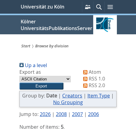
zum
Persönliche
Suche
Menü
Universität zu Köln
Services
Inhalt
springen
Kölner
UniversitätsPublikationsServer
Start
Browse by division
Sie
Up a level
sind
Export as
Atom
hier:
RSS 1.0
RSS 2.0
Group by:
Date
|
Creators
|
Item Type
|
No Grouping
Jump to:
2026
|
2008
|
2007
|
2006
Number of items:
5
.