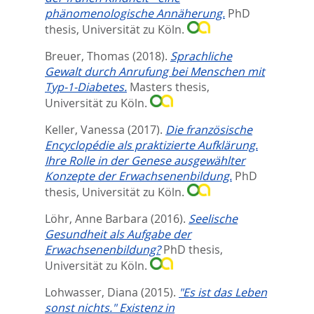
phänomenologische Annäherung.
PhD
thesis, Universität zu Köln.
Breuer, Thomas
(2018).
Sprachliche
Gewalt durch Anrufung bei Menschen mit
Typ-1-Diabetes.
Masters thesis,
Universität zu Köln.
Keller, Vanessa
(2017).
Die französische
Encyclopédie als praktizierte Aufklärung.
Ihre Rolle in der Genese ausgewählter
Konzepte der Erwachsenenbildung.
PhD
thesis, Universität zu Köln.
Löhr, Anne Barbara
(2016).
Seelische
Gesundheit als Aufgabe der
Erwachsenenbildung?
PhD thesis,
Universität zu Köln.
Lohwasser, Diana
(2015).
"Es ist das Leben
sonst nichts." Existenz in