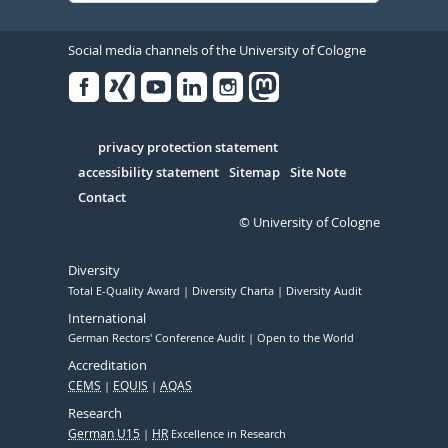
Social media channels of the University of Cologne
Facebook
Xing
Youtube
Linked
Instagram
in
Serivce
privacy protection statement
accessibility statement
Sitemap
Site Note
Contact
© University of Cologne
Diversity
Total E-Quality Award
Diversity Charta
Diversity Audit
International
German Rectors' Conference Audit
Open to the World
Accreditation
CEMS
EQUIS
AQAS
Research
German U15
HR
Excellence in Research