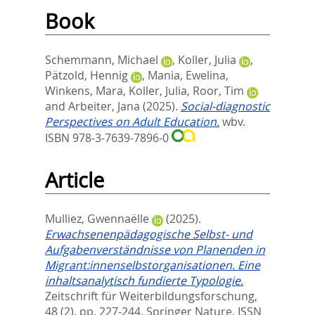
Book
Schemmann, Michael
,
Koller, Julia
,
Pätzold, Hennig
,
Mania, Ewelina
,
Winkens, Mara
,
Koller, Julia
,
Roor, Tim
and
Arbeiter, Jana
(2025).
Social-diagnostic
Perspectives on Adult Education.
wbv.
ISBN 978-3-7639-7896-0
Article
Mulliez, Gwennaëlle
(2025).
Erwachsenenpädagogische Selbst- und
Aufgabenverständnisse von Planenden in
Migrant:innenselbstorganisationen. Eine
inhaltsanalytisch fundierte Typologie.
Zeitschrift für Weiterbildungsforschung,
48 (2). pp. 227-244.
Springer Nature. ISSN