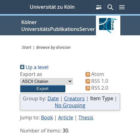
zum
Persönliche
Suche
Menü
Universität zu Köln
Services
Inhalt
springen
Kölner
UniversitätsPublikationsServer
Start
Browse by division
Sie
Up a level
sind
Export as
Atom
hier:
RSS 1.0
RSS 2.0
Group by:
Date
|
Creators
|
Item Type
|
No Grouping
Jump to:
Book
|
Article
|
Thesis
Number of items:
30
.