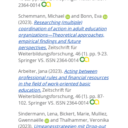
2364-0014
Schemmann, Michael
and
Bonn, Eva
(2023).
Researching (multiple)
coordination of action in adult education
organizations—Theoretical approaches,
empirical findings and future
perspectives.
Zeitschrift für
Weiterbildungsforschung, 46 (1). pp. 9-23.
Springer VS. ISSN 2364-0014
Arbeiter, Jana
(2023).
Acting between
professional rules and financial resources
in the field of work-oriented basic
education.
Zeitschrift für
Weiterbildungsforschung, 46 (1). pp. 87-
102.
Springer VS. ISSN 2364-0014
Sindermann, Lena
,
Bickert, Marie
,
Mulliez,
Gwennaëlle
and
Thalhammer, Veronika
(2023).
Umgangsstrategien mit Drop-out