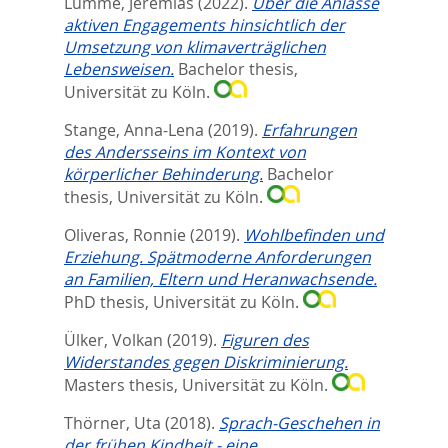
Lumme, Jeremias
(2022).
Über die Anlässe
aktiven Engagements hinsichtlich der
Umsetzung von klimaverträglichen
Lebensweisen.
Bachelor thesis,
Universität zu Köln.
Stange, Anna-Lena
(2019).
Erfahrungen
des Andersseins im Kontext von
körperlicher Behinderung.
Bachelor
thesis, Universität zu Köln.
Oliveras, Ronnie
(2019).
Wohlbefinden und
Erziehung. Spätmoderne Anforderungen
an Familien, Eltern und Heranwachsende.
PhD thesis, Universität zu Köln.
Ülker, Volkan
(2019).
Figuren des
Widerstandes gegen Diskriminierung.
Masters thesis, Universität zu Köln.
Thörner, Uta
(2018).
Sprach-Geschehen in
der frühen Kindheit - eine