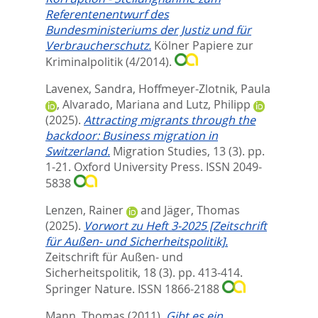
Referentenentwurf des
Bundesministeriums der Justiz und für
Verbraucherschutz.
Kölner Papiere zur
Kriminalpolitik (4/2014).
Lavenex, Sandra
,
Hoffmeyer-Zlotnik, Paula
,
Alvarado, Mariana
and
Lutz, Philipp
(2025).
Attracting migrants through the
backdoor: Business migration in
Switzerland.
Migration Studies, 13 (3). pp.
1-21.
Oxford University Press. ISSN 2049-
5838
Lenzen, Rainer
and
Jäger, Thomas
(2025).
Vorwort zu Heft 3-2025 [Zeitschrift
für Außen- und Sicherheitspolitik].
Zeitschrift für Außen- und
Sicherheitspolitik, 18 (3). pp. 413-414.
Springer Nature. ISSN 1866-2188
Mann, Thomas
(2011).
Gibt es ein