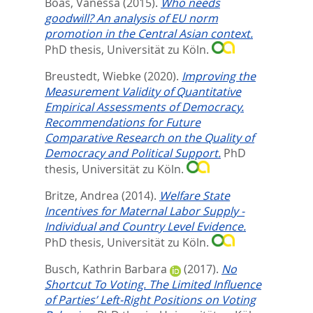
Boas, Vanessa
(2015).
Who needs
goodwill? An analysis of EU norm
promotion in the Central Asian context.
PhD thesis, Universität zu Köln.
Breustedt, Wiebke
(2020).
Improving the
Measurement Validity of Quantitative
Empirical Assessments of Democracy.
Recommendations for Future
Comparative Research on the Quality of
Democracy and Political Support.
PhD
thesis, Universität zu Köln.
Britze, Andrea
(2014).
Welfare State
Incentives for Maternal Labor Supply -
Individual and Country Level Evidence.
PhD thesis, Universität zu Köln.
Busch, Kathrin Barbara
(2017).
No
Shortcut To Voting. The Limited Influence
of Parties’ Left-Right Positions on Voting