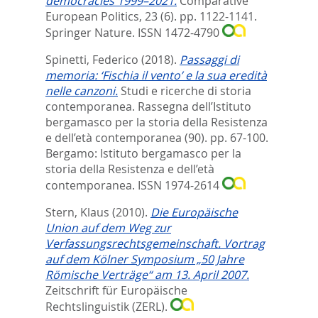
democracies 1999–2021.
Comparative
European Politics, 23 (6). pp. 1122-1141.
Springer Nature. ISSN 1472-4790
Spinetti, Federico
(2018).
Passaggi di
memoria: ‘Fischia il vento’ e la sua eredità
nelle canzoni.
Studi e ricerche di storia
contemporanea. Rassegna dell’Istituto
bergamasco per la storia della Resistenza
e dell’età contemporanea (90). pp. 67-100.
Bergamo: Istituto bergamasco per la
storia della Resistenza e dell’età
contemporanea. ISSN 1974-2614
Stern, Klaus
(2010).
Die Europäische
Union auf dem Weg zur
Verfassungsrechtsgemeinschaft. Vortrag
auf dem Kölner Symposium „50 Jahre
Römische Verträge“ am 13. April 2007.
Zeitschrift für Europäische
Rechtslinguistik (ZERL).