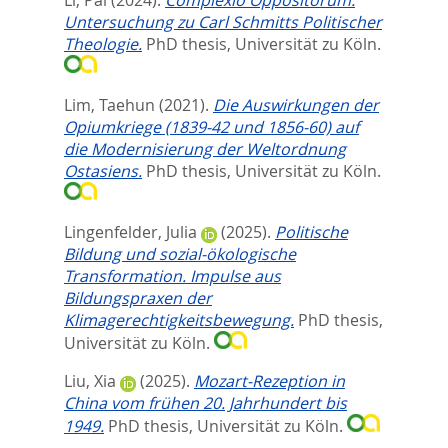
Untersuchung zu Carl Schmitts Politischer
Theologie.
PhD thesis, Universität zu Köln.
Lim, Taehun
(2021).
Die Auswirkungen der
Opiumkriege (1839-42 und 1856-60) auf
die Modernisierung der Weltordnung
Ostasiens.
PhD thesis, Universität zu Köln.
Lingenfelder, Julia
(2025).
Politische
Bildung und sozial-ökologische
Transformation. Impulse aus
Bildungspraxen der
Klimagerechtigkeitsbewegung.
PhD thesis,
Universität zu Köln.
Liu, Xia
(2025).
Mozart-Rezeption in
China vom frühen 20. Jahrhundert bis
1949.
PhD thesis, Universität zu Köln.