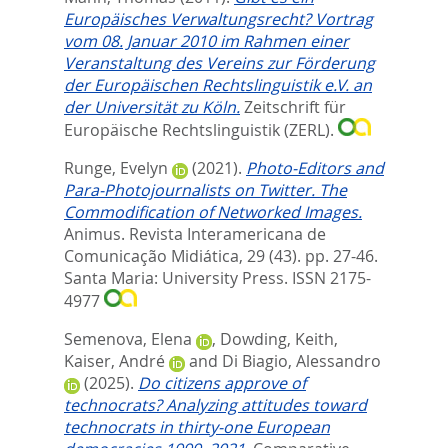
Europäisches Verwaltungsrecht? Vortrag
vom 08. Januar 2010 im Rahmen einer
Veranstaltung des Vereins zur Förderung
der Europäischen Rechtslinguistik e.V. an
der Universität zu Köln.
Zeitschrift für
Europäische Rechtslinguistik (ZERL).
Runge, Evelyn
(2021).
Photo-Editors and
Para-Photojournalists on Twitter. The
Commodification of Networked Images.
Animus. Revista Interamericana de
Comunicação Midiática, 29 (43). pp. 27-46.
Santa Maria: University Press. ISSN 2175-
4977
Semenova, Elena
,
Dowding, Keith
,
Kaiser, André
and
Di Biagio, Alessandro
(2025).
Do citizens approve of
technocrats? Analyzing attitudes toward
technocrats in thirty-one European