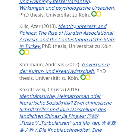
und Framing-Effekte: Varianten,
Wirkungen und psychologische Ursachen.
PhD thesis, Universität zu Köln.
Kilic, Azer
(2013).
Identity, Interest, and
Politics: The Rise of Kurdish Associational
Activism and the Contestation of the State
in Turkey.
PhD thesis, Universität zu Köln.
Kohlmann, Andreas
(2012).
Governance
der Kultur- und Kreativwirtschaft.
PhD
thesis, Universität zu Köln.
Kokotowski, Christa
(2018).
Identitätssuche, Heimatroman oder
literarische Sozialkritik? Zwei chinesische
Schriftsteller und ihre Darstellung des
ländlichen Chinas: Jia Pingwa: 浮躁/
„Fuzao“/ „Turbulenzen“ und Mo Yan: 天堂蒜
薹之歌 /„Die Knoblauchrevolte“. Eine