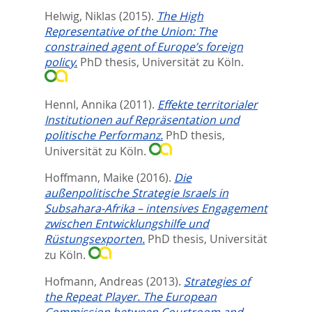
Helwig, Niklas
(2015).
The High
Representative of the Union: The
constrained agent of Europe’s foreign
policy.
PhD thesis, Universität zu Köln.
Hennl, Annika
(2011).
Effekte territorialer
Institutionen auf Repräsentation und
politische Performanz.
PhD thesis,
Universität zu Köln.
Hoffmann, Maike
(2016).
Die
außenpolitische Strategie Israels in
Subsahara-Afrika – intensives Engagement
zwischen Entwicklungshilfe und
Rüstungsexporten.
PhD thesis, Universität
zu Köln.
Hofmann, Andreas
(2013).
Strategies of
the Repeat Player. The European
Commission between Courtroom and