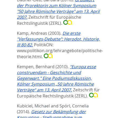
der Prorektorin zum Kölner Symposium
"50 Jahre Römische Verträge" am 13. April
2007.
Zeitschrift für Europäische
Rechtslinguistik (ZERL).
Kamp, Andreas
(2003).
Die erste
"Verfassungs-Debatte": Herodot, Historie,
III 80-82.
PolitikON:
www.politikon.org/lehrangebote/politische-
theorie.html.
Kempen, Bernhard
(2010).
"Europa esse
construendam - Geschichte und
Gegenwart." Eine Podiumsdiskussion,
Kölner Symposium „50 Jahre Römische
Verträge“ am 13. April 2007.
Zeitschrift für
Europäische Rechtslinguistik (ZERL).
Kubiciel, Michael
and
Spörl, Cornelia
(2014).
Gesetz zur Bekämpfung der
Korruption - Stellungnahme zum