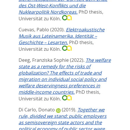
des Ost-West-Konflikts und die
Nuklearpolitik Nordkoreas.
PhD thesis,
Universität zu Köln.
Cuevas, Pablo
(2020).
Elektroakustische
Musik aus Lateinamerika. Identität –
Geschichte – Lesarten.
PhD thesis,
Universität zu Köln.
Deeg, Franziska Sophie
(2022).
The welfare
state as a remedy for the risks of
globalization? The effects of trade and
migration on individual social policy and
welfare deservingness preferences in
middle-income countries.
PhD thesis,
Universität zu Köln.
Di Carlo, Donato
(2019).
Together we
rule, divided we stand: public employers
as semisovereign state actors and the
political economy of public sector wage