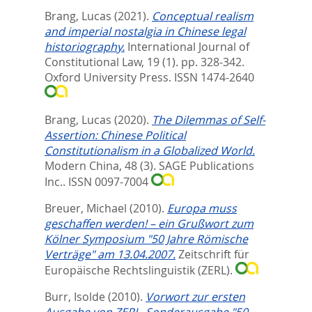
Brang, Lucas
(2021).
Conceptual realism
and imperial nostalgia in Chinese legal
historiography.
International Journal of
Constitutional Law, 19 (1). pp. 328-342.
Oxford University Press. ISSN 1474-2640
Brang, Lucas
(2020).
The Dilemmas of Self-
Assertion: Chinese Political
Constitutionalism in a Globalized World.
Modern China, 48 (3).
SAGE Publications
Inc.. ISSN 0097-7004
Breuer, Michael
(2010).
Europa muss
geschaffen werden! – ein Grußwort zum
Kölner Symposium "50 Jahre Römische
Verträge" am 13.04.2007.
Zeitschrift für
Europäische Rechtslinguistik (ZERL).
Burr, Isolde
(2010).
Vorwort zur ersten
Ausgabe von ZERL. Sonderausgabe "50