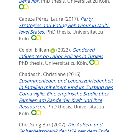
Behavior.
PhD thesis, Universität zu Köln.
Cabeza Pérez, Laura
(2017).
Party
Strategies and Voting Behaviour in Multi-
level States.
PhD thesis, Universität zu
Köln.
Celebi, Elifcan
(2022).
Gendered
Influences on Labor Policies in Turkey.
PhD thesis, Universität zu Köln.
Chadasch, Christiane
(2016).
Zusammenleben und Lebenszufriedenheit
in Familien mit einem Kind im Zustand des
Coma vigile. Eine empirische Studie über
Familien am Rande der Kraft und ihre
Ressourcen.
PhD thesis, Universität zu
Köln.
Cho, Sung Bok
(2007).
Die Außen- und
Sicherheitspolitik der USA seit dem Ende