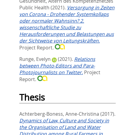
Gesundheit, Altern des Kompetenznetzes
Public Health
(2021).
Versorgung in Zeiten
von Corona - Drohender Systemkollaps
oder normaler Wahnsinn? 2.
wissenschaftliche Studie zu
Herausforderungen und Belastungen aus
der Sichtweise von Leitungskräften.
Project Report.
Runge, Evelyn
(2021).
Relations
between Photo-Editors and Para-
Photojournalists on Twitter.
Project
Report.
Thesis
Achterberg-Boness, Anne-Christina
(2017).
Dynamics of Law, Culture and Society in
the Organisation of Land and Water
Distribution among Rural Farmers in