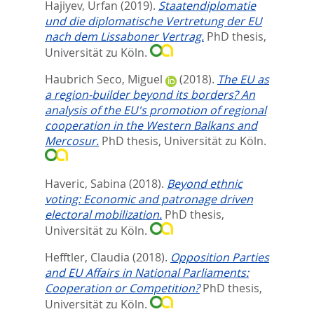
Hajiyev, Urfan
(2019).
Staatendiplomatie
und die diplomatische Vertretung der EU
nach dem Lissaboner Vertrag.
PhD thesis,
Universität zu Köln.
Haubrich Seco, Miguel
(2018).
The EU as
a region-builder beyond its borders? An
analysis of the EU's promotion of regional
cooperation in the Western Balkans and
Mercosur.
PhD thesis, Universität zu Köln.
Haveric, Sabina
(2018).
Beyond ethnic
voting: Economic and patronage driven
electoral mobilization.
PhD thesis,
Universität zu Köln.
Hefftler, Claudia
(2018).
Opposition Parties
and EU Affairs in National Parliaments:
Cooperation or Competition?
PhD thesis,
Universität zu Köln.