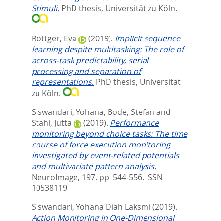
Stimuli.
PhD thesis, Universität zu Köln.
Röttger, Eva
(2019).
Implicit sequence
learning despite multitasking: The role of
across-task predictability, serial
processing and separation of
representations.
PhD thesis, Universität
zu Köln.
Siswandari, Yohana
,
Bode, Stefan
and
Stahl, Jutta
(2019).
Performance
monitoring beyond choice tasks: The time
course of force execution monitoring
investigated by event-related potentials
and multivariate pattern analysis.
NeuroImage, 197. pp. 544-556.
ISSN
10538119
Siswandari, Yohana Diah Laksmi
(2019).
Action Monitoring in One-Dimensional