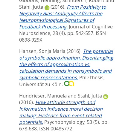
Gibbons, Henning
,
Schnuerch, Robert
and
Stahl, Jutta
(2016).
From Positivity to
Negativity Bias: Ambiguity Affects the
Neurophysiological Signatures of
Feedback Processing.
Journal of Cognitive
Neuroscience, 28 (4). pp. 542-557.
ISSN
0898-929X
Hansen, Sonja Maria
(2016).
The potential
of symbolic approximation. Disentangling
the effects of approximation vs.
calculation demands in nonsymbolic and
symbolic representations.
PhD thesis,
Universität zu Köln.
Hundrieser, Manuela
and
Stahl, Jutta
(2016).
How attitude strength and
information influence moral decision
making: Evidence from event-related
potentials.
Psychophysiology, 53 (5). pp.
678-688.
ISSN 00485772