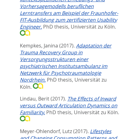
Vorhersagemodells beruflichen
Lerntransfers am Beispiel der Fraunhofer-
FIT-Ausbildung zum zertifizierten Usability
Engineer.
PhD thesis, Universität zu Köln.
Kempkes, Janina
(2017).
Adaptation der
Trauma Recovery Group in
Versorgungsstrukturen einer
psychiatrischen Institutsambulanz im
Netzwerk für Psychotraumatologie
Nordrhein.
PhD thesis, Universität zu
Köln.
Lindau, Berit
(2017).
The Effects of Inward
versus Outward Articulation Dynamics on
Familiarity.
PhD thesis, Universität zu Köln.
Meyer-Ohlendorf, Lutz
(2017).
Lifestyles
and Changing Consumption Patterns and