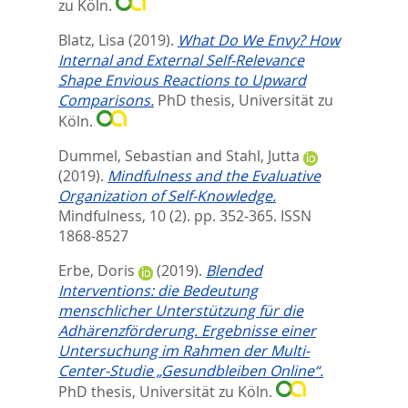
zu Köln.
Blatz, Lisa
(2019).
What Do We Envy? How
Internal and External Self-Relevance
Shape Envious Reactions to Upward
Comparisons.
PhD thesis, Universität zu
Köln.
Dummel, Sebastian
and
Stahl, Jutta
(2019).
Mindfulness and the Evaluative
Organization of Self-Knowledge.
Mindfulness, 10 (2). pp. 352-365.
ISSN
1868-8527
Erbe, Doris
(2019).
Blended
Interventions: die Bedeutung
menschlicher Unterstützung für die
Adhärenzförderung. Ergebnisse einer
Untersuchung im Rahmen der Multi-
Center-Studie „Gesundbleiben Online“.
PhD thesis, Universität zu Köln.