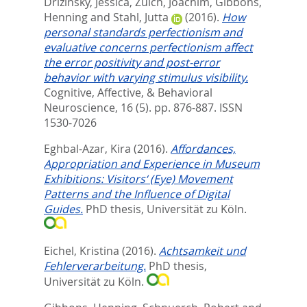
Drizinsky, Jessica
,
Zülch, Joachim
,
Gibbons,
Henning
and
Stahl, Jutta
(2016).
How
personal standards perfectionism and
evaluative concerns perfectionism affect
the error positivity and post-error
behavior with varying stimulus visibility.
Cognitive, Affective, & Behavioral
Neuroscience, 16 (5). pp. 876-887.
ISSN
1530-7026
Eghbal-Azar, Kira
(2016).
Affordances,
Appropriation and Experience in Museum
Exhibitions: Visitors‘ (Eye) Movement
Patterns and the Influence of Digital
Guides.
PhD thesis, Universität zu Köln.
Eichel, Kristina
(2016).
Achtsamkeit und
Fehlerverarbeitung.
PhD thesis,
Universität zu Köln.