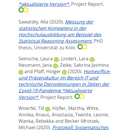
*aktualisierte Version*.
Project Report.
Sawatzky, Alla
(2020).
Messung der
statistischen Kompetenz in der
Hochschulausbildung am Beispiel des
Statistical Reasoning Assessment.
PhD
thesis, Universität zu Köln.
Seinsche, Laura
,
Lindert, Lara
,
Neumann, Jana
,
Zeike, Sabrina Jasmina
and
Pfaff, Holger
(2020).
Homeoffice-
und Präsenzkultur im Bereich IT und
technische Dienstleistungen in Zeiten der
Covid-19-Pandemie *Aktualisierte
Version*.
Project Report.
Woerfel, Till
,
Höfler, Martha
,
Witte,
Annika
,
Knaus, Anastasia
,
Twente, Leonie
,
Wanka, Rebekka
and
Becker-Mrotzek,
Michael
(2020).
Protokoll: Systematisches