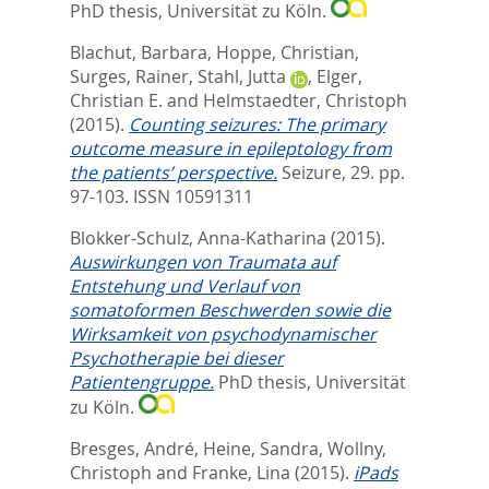
PhD thesis, Universität zu Köln.
Blachut, Barbara
,
Hoppe, Christian
,
Surges, Rainer
,
Stahl, Jutta
,
Elger,
Christian E.
and
Helmstaedter, Christoph
(2015).
Counting seizures: The primary
outcome measure in epileptology from
the patients’ perspective.
Seizure, 29. pp.
97-103.
ISSN 10591311
Blokker-Schulz, Anna-Katharina
(2015).
Auswirkungen von Traumata auf
Entstehung und Verlauf von
somatoformen Beschwerden sowie die
Wirksamkeit von psychodynamischer
Psychotherapie bei dieser
Patientengruppe.
PhD thesis, Universität
zu Köln.
Bresges, André
,
Heine, Sandra
,
Wollny,
Christoph
and
Franke, Lina
(2015).
iPads