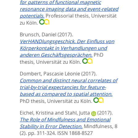
for patterns of functional magnetic
resonance imaging data and event-related
potentials.
Professorial thesis, Universität
zu Köln.
Brunsch, Daniel
(2017).
VerHANDlungsgeschick. Der Einfluss von
Körperkontakt in Verhandlungen und
anderen Geschäftsgesprächen.
PhD
thesis, Universität zu Köln.
Dombert, Pascasie Léonie
(2017).
Common and distinct neural correlates of
trial-by-trial expectancies for feature-
based as compared to spatial attention.
PhD thesis, Universität zu Köln.
Eichel, Kristina
and
Stahl, Jutta
(2017).
The Role of Mindfulness and Emotional
Stability in Error Detection.
Mindfulness, 8
(2). pp. 311-324.
ISSN 1868-8527