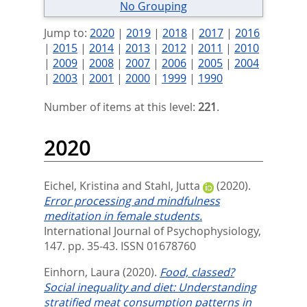
No Grouping
Jump to:
2020
|
2019
|
2018
|
2017
|
2016
|
2015
|
2014
|
2013
|
2012
|
2011
|
2010
|
2009
|
2008
|
2007
|
2006
|
2005
|
2004
|
2003
|
2001
|
2000
|
1999
|
1990
Number of items at this level:
221
.
2020
Eichel, Kristina
and
Stahl, Jutta
(2020).
Error processing and mindfulness
meditation in female students.
International Journal of Psychophysiology,
147. pp. 35-43.
ISSN 01678760
Einhorn, Laura
(2020).
Food, classed?
Social inequality and diet: Understanding
stratified meat consumption patterns in