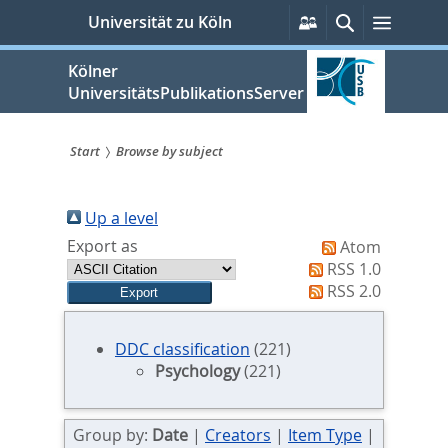
zum
Persönliche
Suche
Menü
Universität zu Köln
Services
Inhalt
springen
Kölner
UniversitätsPublikationsServer
Start
Browse by subject
Sie
sind
Up a level
Export as
Atom
hier:
RSS 1.0
RSS 2.0
DDC classification
(221)
Psychology
(221)
Group by:
Date
|
Creators
|
Item Type
|