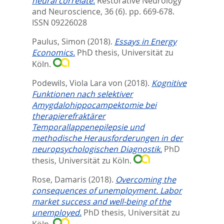
neural correlate.
Restorative Neurology
and Neuroscience, 36 (6). pp. 669-678.
ISSN 09226028
Paulus, Simon
(2018).
Essays in Energy
Economics.
PhD thesis, Universität zu
Köln.
Podewils, Viola Lara von
(2018).
Kognitive
Funktionen nach selektiver
Amygdalohippocampektomie bei
therapierefraktärer
Temporallappenepilepsie und
methodische Herausforderungen in der
neuropsychologischen Diagnostik.
PhD
thesis, Universität zu Köln.
Rose, Damaris
(2018).
Overcoming the
consequences of unemployment. Labor
market success and well-being of the
unemployed.
PhD thesis, Universität zu
Köln.