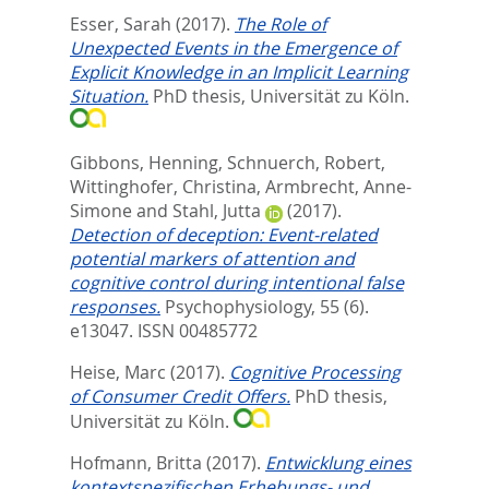
Esser, Sarah
(2017).
The Role of
Unexpected Events in the Emergence of
Explicit Knowledge in an Implicit Learning
Situation.
PhD thesis, Universität zu Köln.
Gibbons, Henning
,
Schnuerch, Robert
,
Wittinghofer, Christina
,
Armbrecht, Anne-
Simone
and
Stahl, Jutta
(2017).
Detection of deception: Event-related
potential markers of attention and
cognitive control during intentional false
responses.
Psychophysiology, 55 (6).
e13047.
ISSN 00485772
Heise, Marc
(2017).
Cognitive Processing
of Consumer Credit Offers.
PhD thesis,
Universität zu Köln.
Hofmann, Britta
(2017).
Entwicklung eines
kontextspezifischen Erhebungs- und