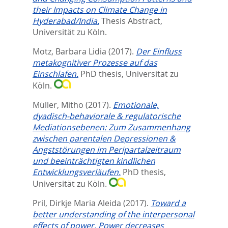
their Impacts on Climate Change in
Hyderabad/India.
Thesis Abstract,
Universität zu Köln.
Motz, Barbara Lidia
(2017).
Der Einfluss
metakognitiver Prozesse auf das
Einschlafen.
PhD thesis, Universität zu
Köln.
Müller, Mitho
(2017).
Emotionale,
dyadisch-behaviorale & regulatorische
Mediationsebenen: Zum Zusammenhang
zwischen parentalen Depressionen &
Angststörungen im Peripartalzeitraum
und beeinträchtigten kindlichen
Entwicklungsverläufen.
PhD thesis,
Universität zu Köln.
Pril, Dirkje Maria Aleida
(2017).
Toward a
better understanding of the interpersonal
effects of power. Power decreases