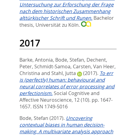
Untersuchung zur Erforschung der Frage
nach dem historischen Zusammenhang
alttürkischer Schrift und Runen.
Bachelor
thesis, Universität zu Köln.
2017
Barke, Antonia
,
Bode, Stefan
,
Dechent,
Peter
,
Schmidt-Samoa, Carsten
,
Van Heer,
Christina
and
Stahl, Jutta
(2017).
To err
is (perfectly) human: behavioural and
neural correlates of error processing and
perfectionism.
Social Cognitive and
Affective Neuroscience, 12 (10). pp. 1647-
1657.
ISSN 1749-5016
Bode, Stefan
(2017).
Uncovering
contextual biases in human decision-
making. A multivariate analysis approach