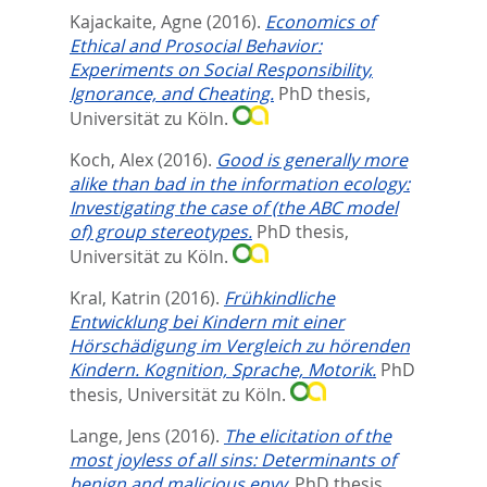
Kajackaite, Agne
(2016).
Economics of
Ethical and Prosocial Behavior:
Experiments on Social Responsibility,
Ignorance, and Cheating.
PhD thesis,
Universität zu Köln.
Koch, Alex
(2016).
Good is generally more
alike than bad in the information ecology:
Investigating the case of (the ABC model
of) group stereotypes.
PhD thesis,
Universität zu Köln.
Kral, Katrin
(2016).
Frühkindliche
Entwicklung bei Kindern mit einer
Hörschädigung im Vergleich zu hörenden
Kindern. Kognition, Sprache, Motorik.
PhD
thesis, Universität zu Köln.
Lange, Jens
(2016).
The elicitation of the
most joyless of all sins: Determinants of
benign and malicious envy.
PhD thesis,