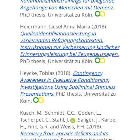
Kommunikationstrainings für pflegende
Angehörige von Menschen mit Demenz.
PhD thesis, Universität zu Köln.
Heiermann, Liesel Anna Maria
(2018).
Quellenidentifikationsleistung in
variierenden Befragungskontexten.
Instruktionen zur Verbesserung kindlicher
Erinnerungsleistung bei Zeugenaussagen.
PhD thesis, Universität zu Köln.
Heycke, Tobias
(2018).
Contingency
Awareness in Evaluative Conditioning:
Investigations Using Subliminal Stimulus
Presentations.
PhD thesis, Universität zu
Köln.
Kusch, M.
,
Schmidt, C.C.
,
Göden, L.
,
Tscherpel, C.
,
Stahl, J.
,
Saliger, J.
,
Karbe,
H.
,
Fink, G.R.
and
Weiss, P.H.
(2018).
Recovery from apraxic deficits and its