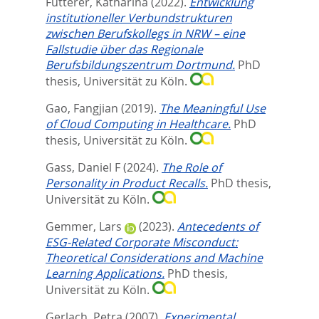
Fütterer, Katharina
(2022).
Entwicklung
institutioneller Verbundstrukturen
zwischen Berufskollegs in NRW – eine
Fallstudie über das Regionale
Berufsbildungszentrum Dortmund.
PhD
thesis, Universität zu Köln.
Gao, Fangjian
(2019).
The Meaningful Use
of Cloud Computing in Healthcare.
PhD
thesis, Universität zu Köln.
Gass, Daniel F
(2024).
The Role of
Personality in Product Recalls.
PhD thesis,
Universität zu Köln.
Gemmer, Lars
(2023).
Antecedents of
ESG-Related Corporate Misconduct:
Theoretical Considerations and Machine
Learning Applications.
PhD thesis,
Universität zu Köln.
Gerlach, Petra
(2007).
Experimental