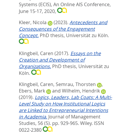
Systems (ECIS), An Online AIS Conference,
June 15-17, 2020,
Kleer, Nicola
(2023).
Antecedents and
Consequences of the Engagement
Concept.
PhD thesis, Universität zu Köln.
Klingbeil, Caren
(2017).
Essays on the
Creation and Development of
Organizations.
PhD thesis, Universität zu
Köln.
Klingbeil, Caren
,
Semrau, Thorsten
,
Ebers, Mark
and
Wilhelm, Hendrik
(2019).
Logics, Leaders, Lab Coats: A Multi‐
Level Study on How Institutional Logics
are Linked to Entrepreneurial Intentions
in Academia.
Journal of Management
Studies, 56 (5). pp. 929-965.
Wiley. ISSN
0022-2380