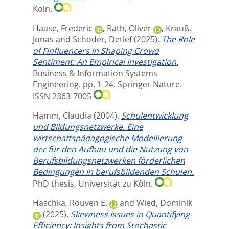
Köln.
Haase, Frederic
,
Rath, Oliver
,
Krauß,
Jonas
and
Schoder, Detlef
(2025).
The Role
of Finfluencers in Shaping Crowd
Sentiment: An Empirical Investigation.
Business & Information Systems
Engineering. pp. 1-24.
Springer Nature.
ISSN 2363-7005
Hamm, Claudia
(2004).
Schulentwicklung
und Bildungsnetzwerke. Eine
wirtschaftspädagogische Modellierung
der für den Aufbau und die Nutzung von
Berufsbildungsnetzwerken förderlichen
Bedingungen in berufsbildenden Schulen.
PhD thesis, Universität zu Köln.
Haschka, Rouven E.
and
Wied, Dominik
(2025).
Skewness Issues in Quantifying
Efficiency: Insights from Stochastic