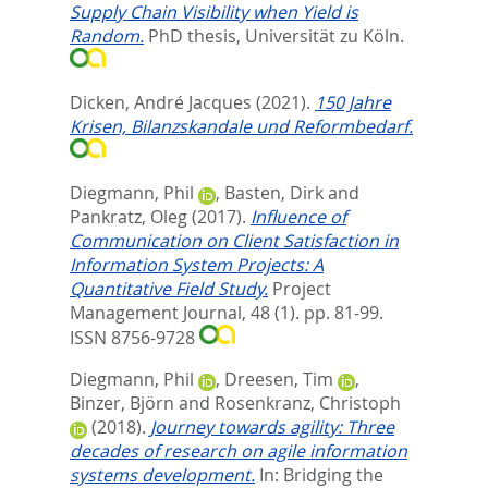
Supply Chain Visibility when Yield is
Random.
PhD thesis, Universität zu Köln.
Dicken, André Jacques
(2021).
150 Jahre
Krisen, Bilanzskandale und Reformbedarf.
Diegmann, Phil
,
Basten, Dirk
and
Pankratz, Oleg
(2017).
Influence of
Communication on Client Satisfaction in
Information System Projects: A
Quantitative Field Study.
Project
Management Journal, 48 (1). pp. 81-99.
ISSN 8756-9728
Diegmann, Phil
,
Dreesen, Tim
,
Binzer, Björn
and
Rosenkranz, Christoph
(2018).
Journey towards agility: Three
decades of research on agile information
systems development.
In: Bridging the