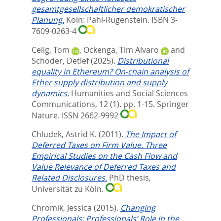
gesamtgesellschaftlicher demokratischer
Planung.
Köln: Pahl-Rugenstein. ISBN 3-
7609-0263-4
Celig, Tom
,
Ockenga, Tim Alvaro
and
Schoder, Detlef
(2025).
Distributional
equality in Ethereum? On-chain analysis of
Ether supply distribution and supply
dynamics.
Humanities and Social Sciences
Communications, 12 (1). pp. 1-15.
Springer
Nature. ISSN 2662-9992
Chludek, Astrid K.
(2011).
The Impact of
Deferred Taxes on Firm Value. Three
Empirical Studies on the Cash Flow and
Value Relevance of Deferred Taxes and
Related Disclosures.
PhD thesis,
Universität zu Köln.
Chromik, Jessica
(2015).
Changing
Professionals: Professionals’ Role in the