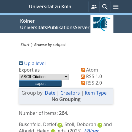
zum
Persönliche
Suche
Menü
Universität zu Köln
Services
Inhalt
springen
Kölner
UniversitätsPublikationsServer
Start
Browse by subject
Sie
Up a level
sind
Export as
Atom
hier:
RSS 1.0
RSS 2.0
Group by:
Date
|
Creators
|
Item Type
|
No Grouping
Number of items:
264
.
Buschfeld, Detlef
,
Stoll, Deborah
and
Altgeld, Helen
, eds.
(2025).
Kölner