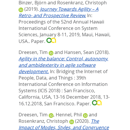
Binzer, Björn
and
Rosenkranz, Christoph
(2019).
Journey Towards Agility – A
Retro- and Prospective Review.
In:
Proceedings of the 52nd Annual Hawaii
International Conference on System
Sciences, January 8-11, 2019, Maui, Hawaii,
USA.. Paper.
Dreesen, Tim
and
Hansen, Sean
(2018).
Agility in the balance: Control, autonomy,
and ambidexterity in agile software
development.
In: Bridging the Internet of
People, Data, and Things : 39th
International Conference on Information
Systems (ICIS 2018) : San Francisco,
California, USA, 13-16 December 2018, 13-
16.12.2018, San Francisco. Paper.
Dreesen, Tim
,
Hennel, Phil
and
Rosenkranz, Christoph
(2020).
The
Impact of Modes, Styles, and Congruence