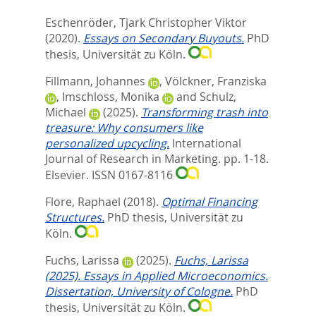
Eschenröder, Tjark Christopher Viktor
(2020).
Essays on Secondary Buyouts.
PhD
thesis, Universität zu Köln.
Fillmann, Johannes
,
Völckner, Franziska
,
Imschloss, Monika
and
Schulz,
Michael
(2025).
Transforming trash into
treasure: Why consumers like
personalized upcycling.
International
Journal of Research in Marketing. pp. 1-18.
Elsevier. ISSN 0167-8116
Flore, Raphael
(2018).
Optimal Financing
Structures.
PhD thesis, Universität zu
Köln.
Fuchs, Larissa
(2025).
Fuchs, Larissa
(2025). Essays in Applied Microeconomics.
Dissertation, University of Cologne.
PhD
thesis, Universität zu Köln.