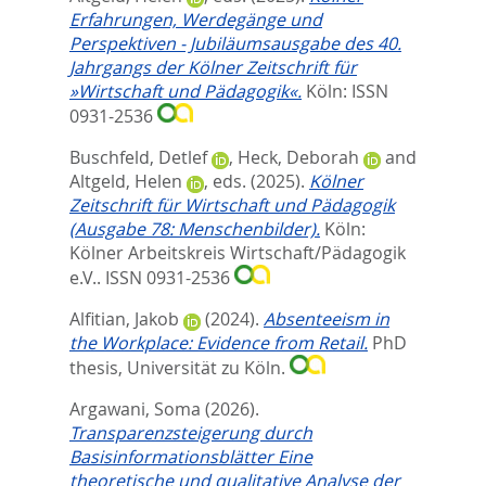
Erfahrungen, Werdegänge und
Perspektiven - Jubiläumsausgabe des 40.
Jahrgangs der Kölner Zeitschrift für
»Wirtschaft und Pädagogik«.
Köln: ISSN
0931-2536
Buschfeld, Detlef
,
Heck, Deborah
and
Altgeld, Helen
, eds.
(2025).
Kölner
Zeitschrift für Wirtschaft und Pädagogik
(Ausgabe 78: Menschenbilder).
Köln:
Kölner Arbeitskreis Wirtschaft/Pädagogik
e.V.. ISSN 0931-2536
Alfitian, Jakob
(2024).
Absenteeism in
the Workplace: Evidence from Retail.
PhD
thesis, Universität zu Köln.
Argawani, Soma
(2026).
Transparenzsteigerung durch
Basisinformationsblätter Eine
theoretische und qualitative Analyse der