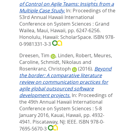
of Control on Agile Teams: Insights from a
Multiple Case Study.
In:
Proceedings of the
53rd Annual Hawaii International
Conference on System Sciences : Grand
Wailea, Maui, Hawaii,
pp. 6247-6256.
Honolulu, Hawaii: ScholarSpace. ISBN 978-
0-9981331-3-3
Dreesen, Tim
,
Linden, Robert
,
Meures,
Caroline
,
Schmidt, Nikolaus
and
Rosenkranz, Christoph
(2016).
Beyond
the border: A comparative literature
review on communication practices for
agile global outsourced software
development projects.
In:
Proceedings of
the 49th Annual Hawaii International
Conference on System Sciences : 5-8
January 2016, Kauai, Hawaii,
pp. 4932-
4941. Piscataway, NJ: IEEE. ISBN 978-0-
7695-5670-3