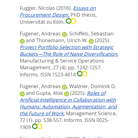
Fugger, Nicolas
(2016).
Essays on
Procurement Design.
PhD thesis,
Universität zu Köln.
Fügener, Andreas
,
Schiffels, Sebastian
and
Thonemann, Ulrich W.
(2025).
Project Portfolio Selection with Strategic
Buckets—The Role of Naïve Diversification.
Manufacturing & Service Operations
Management, 27 (4). pp. 1242-1257.
Informs. ISSN 1523-4614
Fügener, Andreas
,
Walzner, Dominik D.
and
Gupta, Alok
(2025).
Roles of
Artificial Intelligence in Collaboration with
Humans: Automation, Augmentation, and
the Future of Work.
Management Science,
72 (1). pp. 538-557.
Informs. ISSN 0025-
1909