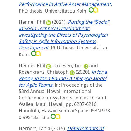
Performance in Active Asset Management.
PhD thesis, Universität zu Köln.
Hennel, Phil
(2021).
Putting the “Socio”
In Socio-Technical Development:
Investigating the Effects of Psychological
Safety in Agile Information Systems
Development.
PhD thesis, Universität zu
Köln.
Hennel, Phil
,
Dreesen, Tim
and
Rosenkranz, Christoph
(2020).
In for a
Penny, in for a Pound? A Lifecycle Model
for Agile Teams.
In:
Proceedings of the
53rd Annual Hawaii International
Conference on System Sciences : Grand
Wailea, Maui, Hawaii,
pp. 6207-6216.
Honolulu, Hawaii: ScholarSpace. ISBN 978-
0-9981331-3-3
Herbert, Tanja
(2015).
Determinants of