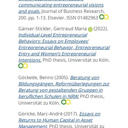
communicating entrepreneurial visions
and goals.
Journal of Business Research,
200. pp. 1-13.
Elsevier. ISSN 01482963
Gänser-Stickler, Gertraud Maria
(2022).
Individual-Level Entrepreneurial
Behaviors: Essays on Employees’
Entrepreneurial Behavior, Entrepreneurial
Entry and Women’s Entrepreneurial
Intentions.
PhD thesis, Universität zu Köln.
Göckede, Benno
(2005).
Beratung von
Bildungsgängen. Reformüberlegungen zur
Beratung von gestaltenden Gruppen in
beruflichen Schulen in NRW.
PhD thesis,
Universität zu Köln.
Göricke, Marc-André
(2017).
Essays on
Returns to Human Capital in Asset
Management.
PhD thesis, Universität zu