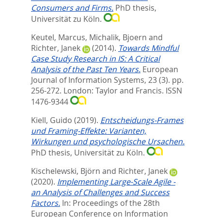
Consumers and Firms.
PhD thesis,
Universität zu Köln.
Keutel, Marcus
,
Michalik, Bjoern
and
Richter, Janek
(2014).
Towards Mindful
Case Study Research in IS: A Critical
Analysis of the Past Ten Years.
European
Journal of Information Systems, 23 (3). pp.
256-272.
London: Taylor and Francis. ISSN
1476-9344
Kiell, Guido
(2019).
Entscheidungs-Frames
und Framing-Effekte: Varianten,
Wirkungen und psychologische Ursachen.
PhD thesis, Universität zu Köln.
Kischelewski, Björn
and
Richter, Janek
(2020).
Implementing Large-Scale Agile -
an Analysis of Challenges and Success
Factors.
In:
Proceedings of the 28th
European Conference on Information