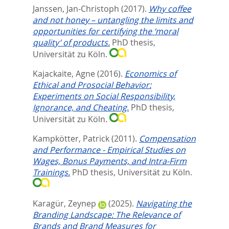
Janssen, Jan-Christoph
(2017).
Why coffee
and not honey – untangling the limits and
opportunities for certifying the ‘moral
quality’ of products.
PhD thesis,
Universität zu Köln.
Kajackaite, Agne
(2016).
Economics of
Ethical and Prosocial Behavior:
Experiments on Social Responsibility,
Ignorance, and Cheating.
PhD thesis,
Universität zu Köln.
Kampkötter, Patrick
(2011).
Compensation
and Performance - Empirical Studies on
Wages, Bonus Payments, and Intra-Firm
Trainings.
PhD thesis, Universität zu Köln.
Karagür, Zeynep
(2025).
Navigating the
Branding Landscape: The Relevance of
Brands and Brand Measures for