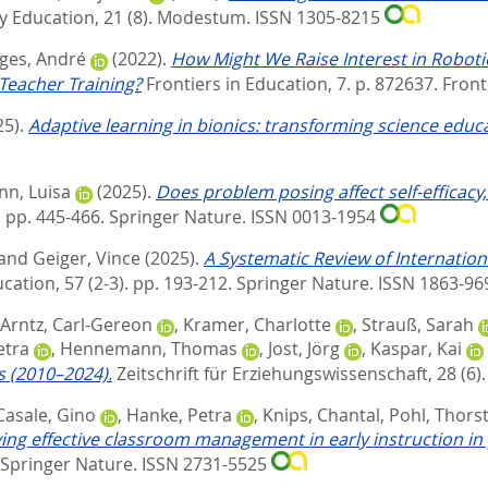
 Education, 21 (8).
Modestum. ISSN 1305-8215
ges, André
(2022).
How Might We Raise Interest in Robotics
Teacher Training?
Frontiers in Education, 7. p. 872637.
Front
25).
Adaptive learning in bionics: transforming science educ
n, Luisa
(2025).
Does problem posing affect self-efficac
. pp. 445-466.
Springer Nature. ISSN 0013-1954
and
Geiger, Vince
(2025).
A Systematic Review of Internatio
ation, 57 (2-3). pp. 193-212.
Springer Nature. ISSN 1863-9
Arntz, Carl-Gereon
,
Kramer, Charlotte
,
Strauß, Sarah
etra
,
Hennemann, Thomas
,
Jost, Jörg
,
Kaspar, Kai
s (2010–2024).
Zeitschrift für Erziehungswissenschaft, 28 (6)
Casale, Gino
,
Hanke, Petra
,
Knips, Chantal
,
Pohl, Thors
ing effective classroom management in early instruction in 
Springer Nature. ISSN 2731-5525