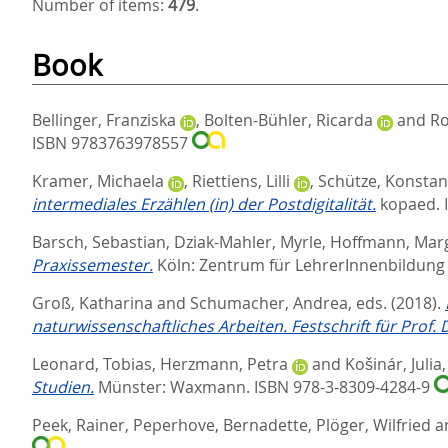
Number of items:
479
.
Book
Bellinger, Franziska
,
Bolten-Bühler, Ricarda
and
Ro
ISBN 9783763978557
Kramer, Michaela
,
Riettiens, Lilli
,
Schütze, Konstan
intermediales Erzählen (in) der Postdigitalität.
kopaed. 
Barsch, Sebastian
,
Dziak-Mahler, Myrle
,
Hoffmann, Mar
Praxissemester.
Köln: Zentrum für LehrerInnenbildung 
Groß, Katharina
and
Schumacher, Andrea
, eds.
(2018).
naturwissenschaftliches Arbeiten. Festschrift für Prof. D
Leonard, Tobias
,
Herzmann, Petra
and
Košinár, Julia
Studien.
Münster: Waxmann. ISBN 978-3-8309-4284-9
Peek, Rainer
,
Peperhove, Bernadette
,
Plöger, Wilfried
a