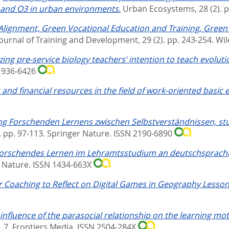
, and O3 in urban environments.
Urban Ecosystems, 28 (2). p
lignment, Green Vocational Education and Training, Green S
Journal of Training and Development, 29 (2). pp. 243-254.
Wil
zing pre-service biology teachers’ intention to teach evolut
 1936-6426
and financial resources in the field of work-oriented basic 
ng Forschenden Lernens zwischen Selbstverständnissen, stu
. pp. 97-113.
Springer Nature. ISSN 2190-6890
orschendes Lernen im Lehramtsstudium an deutschsprachig
 Nature. ISSN 1434-663X
 Coaching to Reflect on Digital Games in Geography Lesson
influence of the parasocial relationship on the learning m
, 7.
Frontiers Media. ISSN 2504-284X