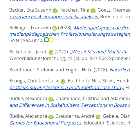
Becker, Eva Susann
,
Hascher, Tina
,
Goetz, Thoma
experiences: A situation‑specific analysis.
British Journ
Bellinger, Franziska
(2023).
Medienpädagogische Profes
medienpädagogischen Professionalisierungsstrategie
ISSN 2364-0014
Bickeböller, Jakob
(2022).
„Wie sieht’s aus? Macht ih
Weiterbildungsforschung, 45 (3). pp. 547-564.
Springer
Bredthauer, Stefanie
and
Engfer, Hilke
(2018).
Natürlich
Brungs, Christine Luise
,
Buchholtz, Nils
,
Streit, Hendr
problem-solving lessons: a multi-method case study.
Fr
Budke, Alexandra
,
Chaminade, Cristina
and
Adames d
and Differences in Stakeholders’ Perceptions in Bocas 
Budke, Alexandra
,
Czauderna, André
,
Gebele, Dia
Games for Educational Purposes.
Education Sciences, 1