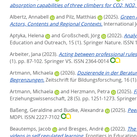
absorption capabilities of three climbers for CO2, NO2
Albertz, Annabell
and
Pilz, Matthias
(2025).
Green A
Actors, Contents and Regional Contexts.
International 
Aptyka, Helena
and
Großschedl, Jörg
(2022).
Analy
Education and Outreach, 15 (1).
Springer Nature. ISSN
Arbeiter, Jana
(2023).
Acting between professional rules 
(1). pp. 87-102.
Springer VS. ISSN 2364-0014
Artmann, Michaela
(2026).
Dozierende in der Beratu
Begrenzungen.
Zeitschrift für Bildungsforschung, 16 (1)
Artmann, Michaela
and
Herzmann, Petra
(2025).
F
Erziehungswissenschaft, 28 (5). pp. 1251-1273.
Springer
Baßeng, Geraldine
and
Budke, Alexandra
(2025).
Peer
MDPI. ISSN 2227-7102
Beautemps, Jacob
and
Bresges, André
(2022).
The 
videos in self regulated learning.
Frontiers in Education