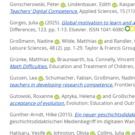
Gonscherowski, Peter
,
Lindenbauer, Edith
,
Kaspar
Teachers’ Digital Competence.
Applied Sciences, 15 (11)
Gorges, Julia
(2025).
Global motivation to learn and a
Differences, 123. pp. 1-13.
Elsevier. ISSN 1041-6080
Großmann, Nadine
,
Wilde, Matthias
and
Randler,
Leisure Sciences, 48 (2). pp. 1-29.
Taylor & Francis Grou
Grünke, Matthias
,
Braunwarth, Isa
,
Connelly, Vincent
Math Difficulties.
Education and Treatment of Children, 
Gussen, Lea
,
Schumacher, Fabian
,
Großmann, Nadin
teachers in developing research competence.
Frontiers
Gutowski, Roxanne
,
Aptyka, Helena
and
Großsched
acceptance of evolution.
Evolution: Education and Outre
Günther-Arndt, Hilke
(2015).
Ein neuer geschichtsdidak
geschichtsdidaktischen Medienbegriff im digitalen Wand
Hatisaru, Vesife
,
Johnston, Olivia
,
Collins, Julia
a