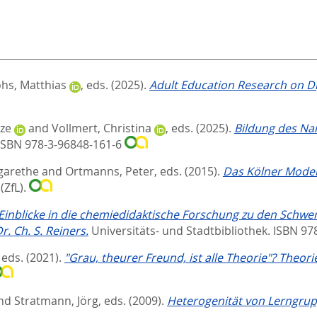
hs, Matthias
, eds.
(2025).
Adult Education Research on Di
ze
and
Vollmert, Christina
, eds.
(2025).
Bildung des Nar
ISBN 978-3-96848-161-6
garethe
and
Ortmanns, Peter
, eds.
(2015).
Das Kölner Modell
(ZfL).
Einblicke in die chemiedidaktische Forschung zu den Schwe
r. Ch. S. Reiners.
Universitäts- und Stadtbibliothek. ISBN 9
, eds.
(2021).
"Grau, theurer Freund, ist alle Theorie"? Theo
nd
Stratmann, Jörg
, eds.
(2009).
Heterogenität von Lerngrup