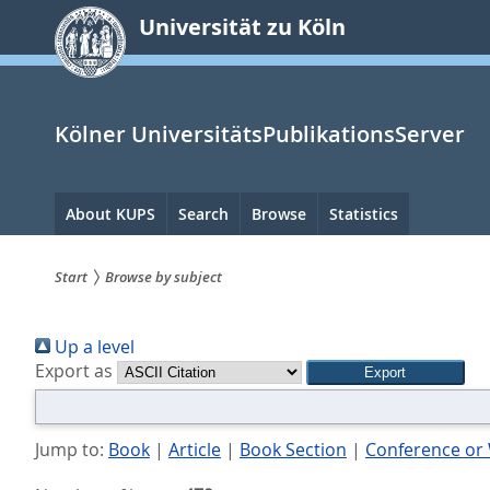
zum
Universität zu Köln
Inhalt
springen
Kölner UniversitätsPublikationsServer
Hauptnavigation
About KUPS
Search
Browse
Statistics
Start
Browse by subject
Sie
Up a level
sind
Export as
hier:
Jump to:
Book
|
Article
|
Book Section
|
Conference or