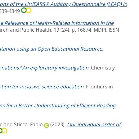
ions of the LittlEARS® Auditory Questionnaire (LEAQ) in
2039-4349
he Relevance of Health-Related Information in the
rch and Public Health, 19 (24). p. 16874.
MDPI. ISSN
ation using an Open Educational Resource.
nations? An exploratory investigation.
Chemistry
ation for inclusive science education.
Frontiers in
ns for a Better Understanding of Efficient Reading.
e
and
Sticca, Fabio
(2023).
Our individual order of