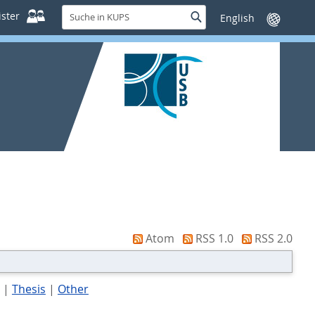
Suche
ster
Suche
Sprache
in
wechseln
KUPS
Atom
RSS 1.0
RSS 2.0
|
Thesis
|
Other