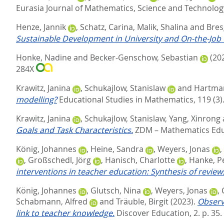
Eurasia Journal of Mathematics, Science and Technology
Henze, Jannik
,
Schatz, Carina
,
Malik, Shalina
and
Bres
Sustainable Development in University and On-the-Job 
Honke, Nadine
and
Becker-Genschow, Sebastian
(20
284X
Krawitz, Janina
,
Schukajlow, Stanislaw
and
Hartman
modelling?
Educational Studies in Mathematics, 119 (3)
Krawitz, Janina
,
Schukajlow, Stanislaw
,
Yang, Xinrong
Goals and Task Characteristics.
ZDM – Mathematics Educ
König, Johannes
,
Heine, Sandra
,
Weyers, Jonas
,
,
Großschedl, Jörg
,
Hanisch, Charlotte
,
Hanke, P
interventions in teacher education: Synthesis of review
König, Johannes
,
Glutsch, Nina
,
Weyers, Jonas
,
Schabmann, Alfred
and
Träuble, Birgit
(2023).
Observ
link to teacher knowledge.
Discover Education, 2. p. 35.