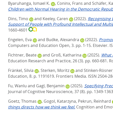
Byaruhanga, Ismael K.
,
Coninx, Frans
and
Schäfer, Ka
Children with Normal Hearing in the Democratic Republ
Dins, Timo
and
Keeley, Caren
(2022).
Recognising B
Support of People with Profound Intellectual and Multipl
1660-4601
Engelen, Eva
and
Budke, Alexandra
(2022).
Promot
Computers and Education Open, 3. pp. 1-15.
Elsevier. 
Fichtner, Beate
and
Groß, Katharina
(2025).
What b
Education Research and Practice, 26 (3). pp. 660-681.
Ro
Fränkel, Silvia
,
Sterken, Moritz
and
Stinken-Rösner,
Education, 8. p. 1191619.
Frontiers Media. ISSN 2504-2
Fu, Wanlu
and
Gagl, Benjamin
(2025).
Specifying Prec
Journal of Cognitive Neuroscience, 37 (8). pp. 1349-136
Goetz, Thomas
,
Gogol, Katarzyna
,
Pekrun, Reinhard
things directs how we think we feel.
Cognition and Emoti