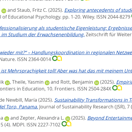
s
and
Staub, Fritz C.
(2025).
Exploring antecedents of stud
al of Educational Psychology. pp. 1-20.
Wiley. ISSN 2044-8279
sionalisierung als studentische Eigenleistung: Ergebnisse
n im Studium der Erwachsenenbildung.
Zeitschrift für Weite
r wieder mit?“ – Handlungskoordination in regionalen Netzwe
 Nature. ISSN 2364-0014
 ist Mehrsprachigkeit toll! Aber was hat das mit meinem Unt
ik
,
Theile, Yasmin
and
Rott, Benjamin
(2025).
Empiric
ontiers in Education, 10.
Frontiers. ISSN 2504-284X
e Newbill, María
(2025).
Sustainability Transformations in
del Toro, Panama.
Journal of Sustainability Research (JSR), 7 (
na
and
Zepter, Alexandra L.
(2025).
Beyond Entertainment
5 (4).
MDPI. ISSN 2227-7102