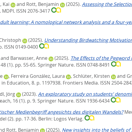
, Kai
and
Rott, Benjamin
(2025).
Assessing the Selection
.
MDPI. ISSN 2076-3417
dult learning: A nomological network analysis and a four-yea
 Christoph
(2025).
Understanding Birdwatching Motivation
p. ISSN 0149-0400
and
Barwasser, Anne
(2025).
The Effects of the Pegword 
48 (1). pp. 55-65.
Springer Nature. ISSN 0748-8491
e
,
Ferreira González, Laura
,
Schlüter, Kirsten
and
Gr
 in Education, 8. p. 1197938.
Frontiers Media. ISSN 2504-28
l, Jörg
(2023).
An exploratory study on students’ denomin
ach, 16 (1). p. 9.
Springer Nature. ISSN 1936-6434
tischer Medienbegriff angesichts des digitalen Wandels?
Med
el (2). pp. 17-36.
Berlin: Logos Verlag.
nd
Rott, Benjamin
(2025).
New insights into the beliefs o