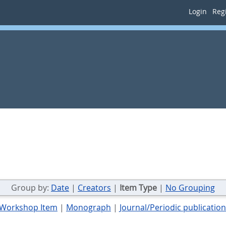
Login
Regi
Group by:
Date
|
Creators
|
Item Type
|
No Grouping
 Workshop Item
|
Monograph
|
Journal/Periodic publication