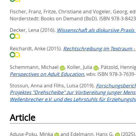
Fischer, Franz
,
Fritze, Christiane
and
Vogeler, Georg
, ed
Norderstedt: Books on Demand (BoD). ISBN 978-3-842
Decker, Lena
(2016).
Wissenschaft als diskursive Praxis
Reichardt, Anke
(2015).
Rechtschreibung im Textraum -
Schemmann, Michael
,
Koller, Julia
,
Pätzold, Henni
Perspectives on Adult Education.
wbv. ISBN 978-3-7639
Stossun, Anna
and
Flihs, Luisa
(2019).
Forschungsberich
Projektes "Drehscheibe" zur Vorbereitung junger Men
Wellenbrecher e.V. und des Lehrstuhls für Erziehungshilf
Article
Aduse-Poku, Minka
and
Edelmann, Hans G.
(2025)