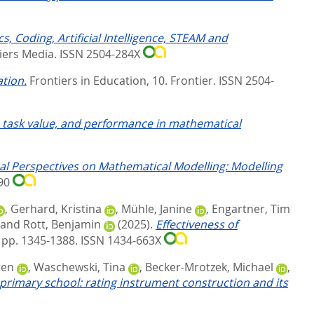
, Coding, Artificial Intelligence, STEAM and
iers Media. ISSN 2504-284X
ation.
Frontiers in Education, 10.
Frontier. ISSN 2504-
y, task value, and performance in mathematical
nal Perspectives on Mathematical Modelling: Modelling
690
,
Gerhard, Kristina
,
Mühle, Janine
,
Engartner, Tim
and
Rott, Benjamin
(2025).
Effectiveness of
. pp. 1345-1388.
ISSN 1434-663X
ten
,
Waschewski, Tina
,
Becker-Mrotzek, Michael
,
primary school: rating instrument construction and its