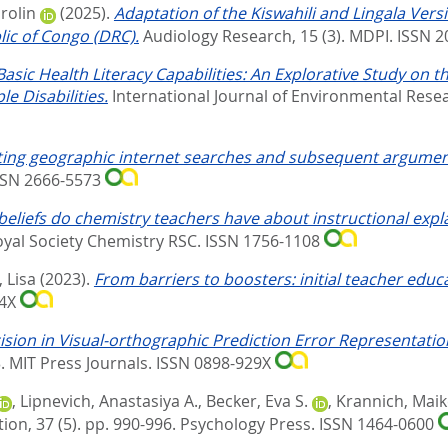
rolin
(2025).
Adaptation of the Kiswahili and Lingala Vers
ic of Congo (DRC).
Audiology Research, 15 (3).
MDPI. ISSN 
asic Health Literacy Capabilities: An Explorative Study on t
e Disabilities.
International Journal of Environmental Resea
ing geographic internet searches and subsequent argument
ISSN 2666-5573
eliefs do chemistry teachers have about instructional expla
yal Society Chemistry RSC. ISSN 1756-1108
 Lisa
(2023).
From barriers to boosters: initial teacher educ
84X
ision in Visual-orthographic Prediction Error Representatio
3.
MIT Press Journals. ISSN 0898-929X
,
Lipnevich, Anastasiya A.
,
Becker, Eva S.
,
Krannich, Maik
on, 37 (5). pp. 990-996.
Psychology Press. ISSN 1464-0600